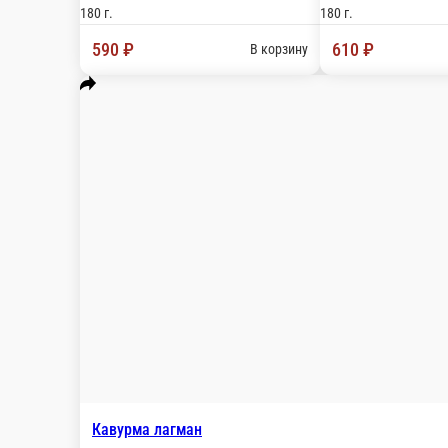
Лезу-жульен
говяжий язык с грибами и сыром, подаётся на лаваше
280 г.
680 ₽
В корзину