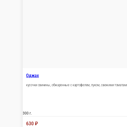
Тава кюфта с грибами и сыром
национальное блюдо кари-кюфта, жареное с грибами и сыром,
250 г.
860 ₽
В корзину