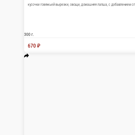
Кюфта-кебаб
кюфта из кебаба говядины с вишнёвым соусом, подаётся с жа
250 г.
670 ₽
В корзину