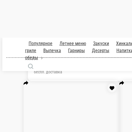
Эребуни с семгой
нежное, сочное блюдо из шпината в сливочно-грибном соусе
300 г.
730 ₽
В корзину