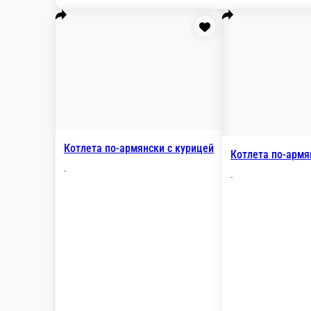
Оджах
кусочки свинины, обжаренные с картофелем, луком, свежими 
300 г.
630 ₽
В корзину