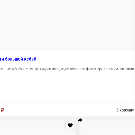
Ассор
-
а, подаётся с картофелем фри и свежими овощами