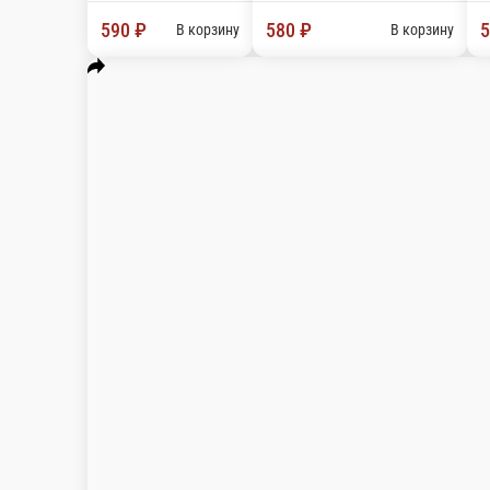
Гата-кебаб
кебаб из двух видов мяса с нежной начинкой