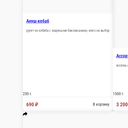
Ассорти большой кебаб
восемь сочных кебабов из четырёх видов мяс