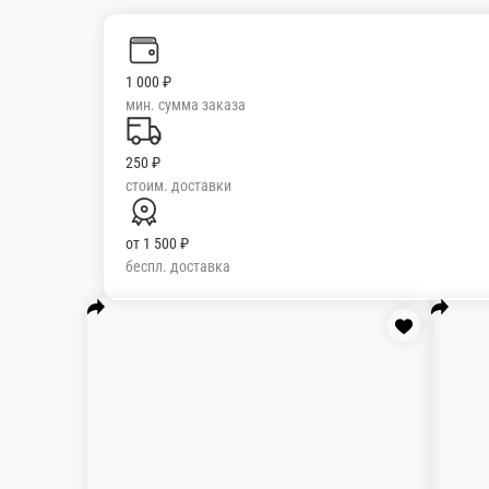
Ануш-кебаб
рулет из кебаба с жареными баклажанами, мяс
230 г.
690 ₽