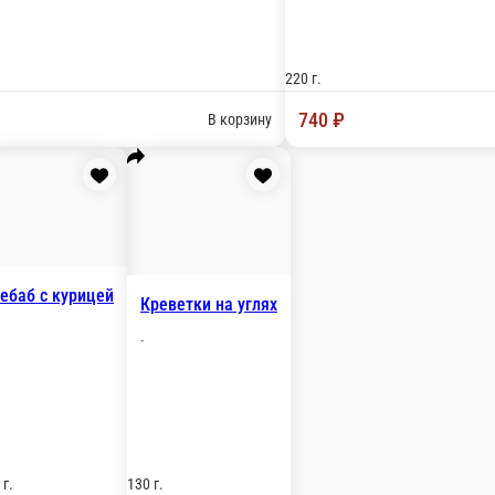
рицы, кебабов трёх видов, запечённым картофелем и свежи