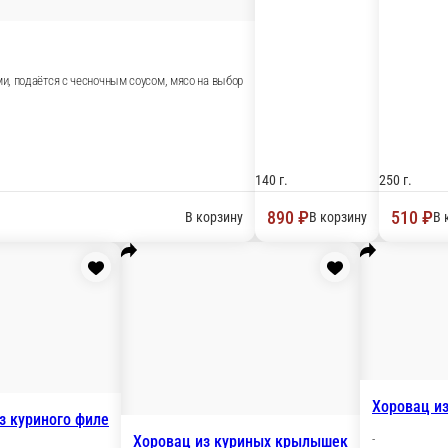
150 г.
150 г
660 ₽
590
В корзину
В корзину
 курицей
Креветки на углях
-