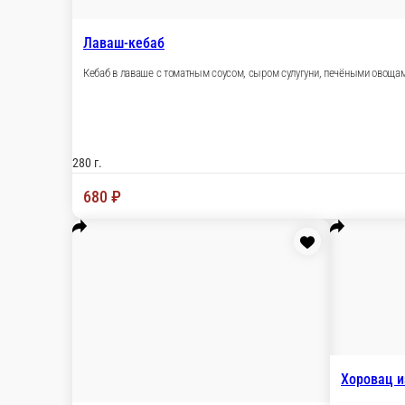
220 г.
740 ₽
Кебаб с
-
Кебаб с грибами и сыром
-