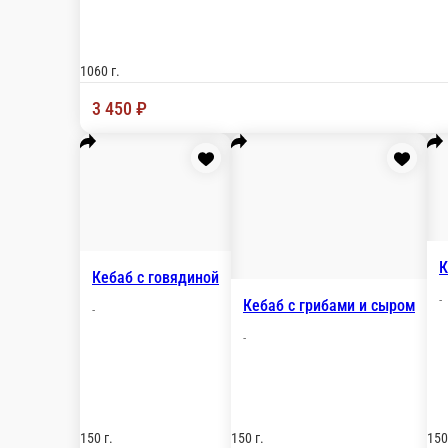
Ассорти Хоровац
большая тарелка с шашлыками из свинины и ку
1060 г.
3 450 ₽