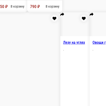
Кебаб с бараниной
Кебаб с
-
-
 из сыра и грибов