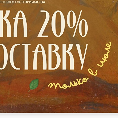
ты
Супы
Горячие блюда
На гриле
Выпечка
Гарниры
Десерты
Напит
Комплексные обеды