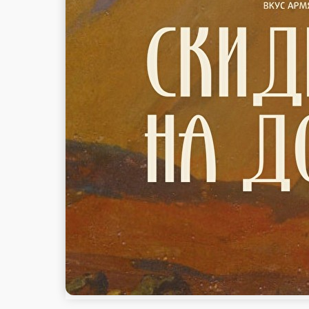
стоим. доставки
от
1 500 ₽
беспл. доставка
Популярное
Летнее меню
Закуски
Хинкали
Сала
меню
Полуфабрикаты
Сертификаты
Бизнес-ланч