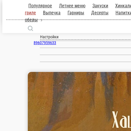
Бердск
ru
Настройки
89607959633
1 000 ₽
мин. сумма заказа
250 ₽