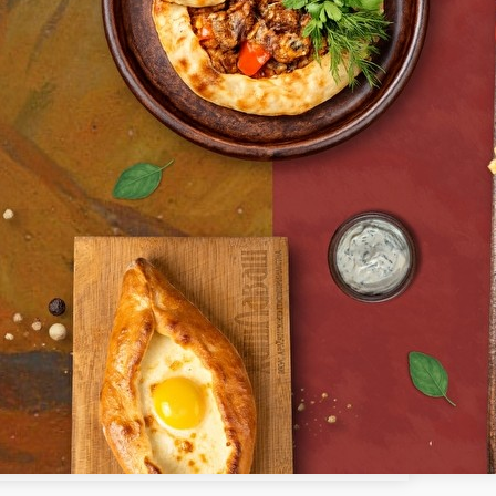
ки
Соусы
Комбо
Детское